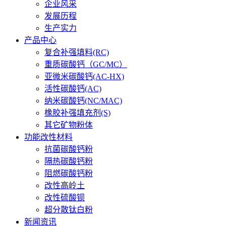
企业风采
发展历程
生产实力
产品中心
复合补强填料(RC)
重质碳酸钙（GC/MC）
亚微米碳酸钙(AC-HX)
活性碳酸钙(AC)
纳米碳酸钙(NC/MAC)
橡胶补强填充剂(S)
其它矿物粉体
功能改性材料
抗菌碳酸钙粉
隔热碳酸钙粉
阻燃碳酸钙粉
改性高岭土
改性硫酸钡
超分散钛白粉
新闻资讯