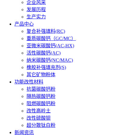
企业风采
发展历程
生产实力
产品中心
复合补强填料(RC)
重质碳酸钙（GC/MC）
亚微米碳酸钙(AC-HX)
活性碳酸钙(AC)
纳米碳酸钙(NC/MAC)
橡胶补强填充剂(S)
其它矿物粉体
功能改性材料
抗菌碳酸钙粉
隔热碳酸钙粉
阻燃碳酸钙粉
改性高岭土
改性硫酸钡
超分散钛白粉
新闻资讯