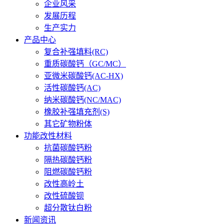
企业风采
发展历程
生产实力
产品中心
复合补强填料(RC)
重质碳酸钙（GC/MC）
亚微米碳酸钙(AC-HX)
活性碳酸钙(AC)
纳米碳酸钙(NC/MAC)
橡胶补强填充剂(S)
其它矿物粉体
功能改性材料
抗菌碳酸钙粉
隔热碳酸钙粉
阻燃碳酸钙粉
改性高岭土
改性硫酸钡
超分散钛白粉
新闻资讯