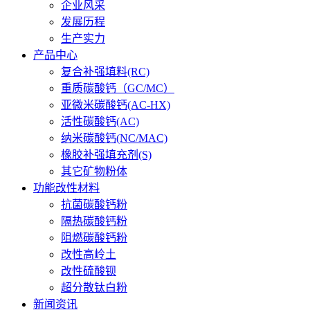
企业风采
发展历程
生产实力
产品中心
复合补强填料(RC)
重质碳酸钙（GC/MC）
亚微米碳酸钙(AC-HX)
活性碳酸钙(AC)
纳米碳酸钙(NC/MAC)
橡胶补强填充剂(S)
其它矿物粉体
功能改性材料
抗菌碳酸钙粉
隔热碳酸钙粉
阻燃碳酸钙粉
改性高岭土
改性硫酸钡
超分散钛白粉
新闻资讯