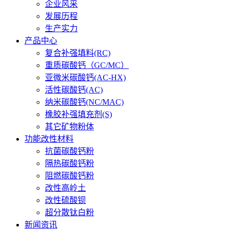
企业风采
发展历程
生产实力
产品中心
复合补强填料(RC)
重质碳酸钙（GC/MC）
亚微米碳酸钙(AC-HX)
活性碳酸钙(AC)
纳米碳酸钙(NC/MAC)
橡胶补强填充剂(S)
其它矿物粉体
功能改性材料
抗菌碳酸钙粉
隔热碳酸钙粉
阻燃碳酸钙粉
改性高岭土
改性硫酸钡
超分散钛白粉
新闻资讯