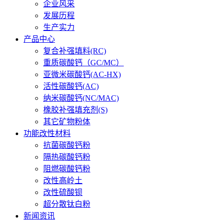
企业风采
发展历程
生产实力
产品中心
复合补强填料(RC)
重质碳酸钙（GC/MC）
亚微米碳酸钙(AC-HX)
活性碳酸钙(AC)
纳米碳酸钙(NC/MAC)
橡胶补强填充剂(S)
其它矿物粉体
功能改性材料
抗菌碳酸钙粉
隔热碳酸钙粉
阻燃碳酸钙粉
改性高岭土
改性硫酸钡
超分散钛白粉
新闻资讯