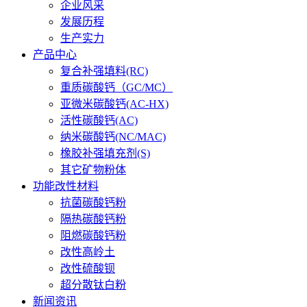
企业风采
发展历程
生产实力
产品中心
复合补强填料(RC)
重质碳酸钙（GC/MC）
亚微米碳酸钙(AC-HX)
活性碳酸钙(AC)
纳米碳酸钙(NC/MAC)
橡胶补强填充剂(S)
其它矿物粉体
功能改性材料
抗菌碳酸钙粉
隔热碳酸钙粉
阻燃碳酸钙粉
改性高岭土
改性硫酸钡
超分散钛白粉
新闻资讯