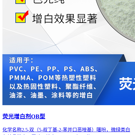
荧光增白剂OB型
化学名称2.5-双（5-叔丁基-2-苯并口恶唑基）噻吩，微绿类白