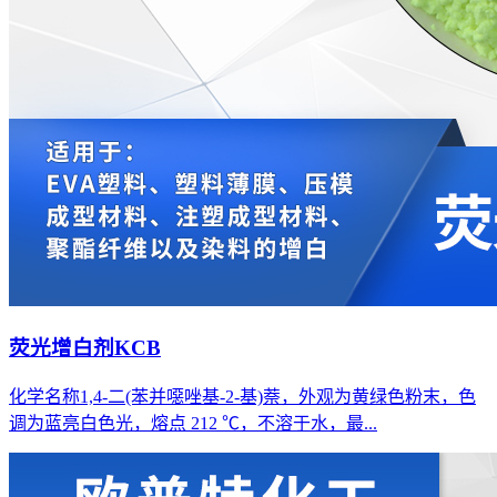
荧光增白剂KCB
化学名称1,4-二(苯并噁唑基-2-基)萘，外观为黄绿色粉末，色
调为蓝亮白色光，熔点 212 ℃，不溶于水，最...