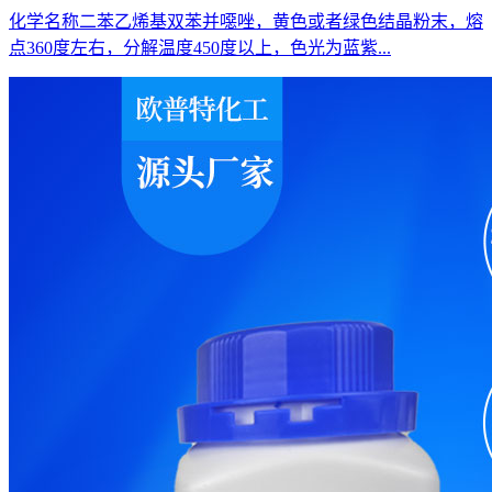
化学名称二苯乙烯基双苯并噁唑，黄色或者绿色结晶粉末，熔
点360度左右，分解温度450度以上，色光为蓝紫...