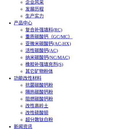
企业风采
发展历程
生产实力
产品中心
复合补强填料(RC)
重质碳酸钙（GC/MC）
亚微米碳酸钙(AC-HX)
活性碳酸钙(AC)
纳米碳酸钙(NC/MAC)
橡胶补强填充剂(S)
其它矿物粉体
功能改性材料
抗菌碳酸钙粉
隔热碳酸钙粉
阻燃碳酸钙粉
改性高岭土
改性硫酸钡
超分散钛白粉
新闻资讯