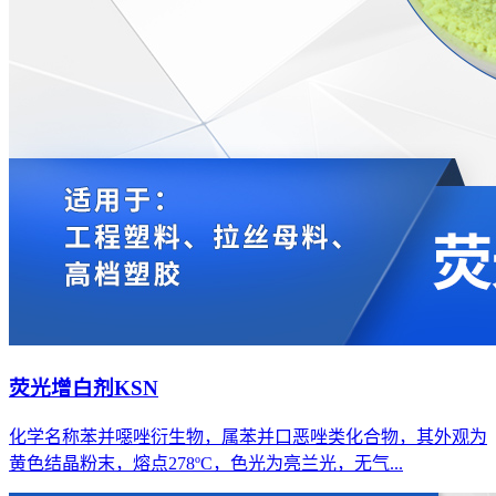
荧光增白剂KSN
化学名称苯并噁唑衍生物，属苯并口恶唑类化合物，其外观为
黄色结晶粉末，熔点278ºC，色光为亮兰光，无气...