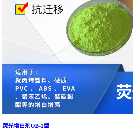
荧光增白剂OB-1型