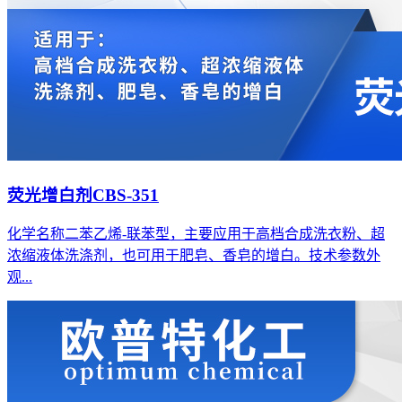
荧光增白剂CBS-351
化学名称二苯乙烯-联苯型，主要应用于高档合成洗衣粉、超
浓缩液体洗涤剂，也可用于肥皂、香皂的增白。技术参数外
观...