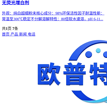
无荧光增白剂
外观：纯白超细粉末核心成分：98%环保活性因子耐温性能：
常温至300℃稳定不分解溶解特性：80倍软水速溶，pH 6-11...
共
1
页
7
条
首页
产品
新闻
电话