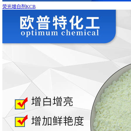
荧光增白剂KCB