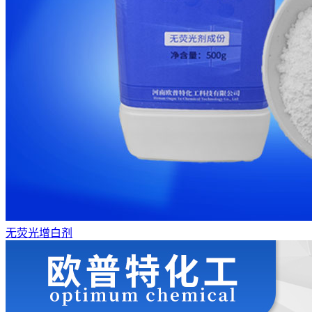
无荧光增白剂