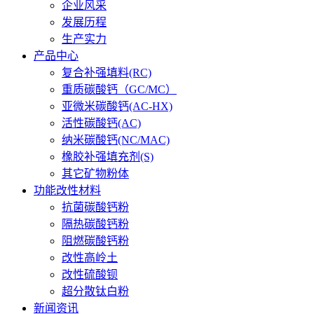
企业风采
发展历程
生产实力
产品中心
复合补强填料(RC)
重质碳酸钙（GC/MC）
亚微米碳酸钙(AC-HX)
活性碳酸钙(AC)
纳米碳酸钙(NC/MAC)
橡胶补强填充剂(S)
其它矿物粉体
功能改性材料
抗菌碳酸钙粉
隔热碳酸钙粉
阻燃碳酸钙粉
改性高岭土
改性硫酸钡
超分散钛白粉
新闻资讯