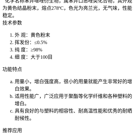
化学名称苯并噁唑衍生物，属苯并口恶唑类化合物，其外观
为黄色结晶粉末，熔点278ºC，色光为亮兰光，无气味，性能
稳定。
技术参数
外 观：黄色粉末
挥发份：≤0.5%
纯 度：≥98%
细 度：大于100目
功能特点
用量小，增白强度高，很小的用量就能产生非常好的增
白效果。
适用性能广，广泛应用于聚酯等化学纤维和各种塑料的
增白。
具有良好的与塑料的相容性、耐高温性能和优秀的耐晒
耐候性。
推荐应用