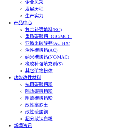
企业风采
发展历程
生产实力
产品中心
复合补强填料(RC)
重质碳酸钙（GC/MC）
亚微米碳酸钙(AC-HX)
活性碳酸钙(AC)
纳米碳酸钙(NC/MAC)
橡胶补强填充剂(S)
其它矿物粉体
功能改性材料
抗菌碳酸钙粉
隔热碳酸钙粉
阻燃碳酸钙粉
改性高岭土
改性硫酸钡
超分散钛白粉
新闻资讯