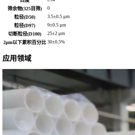
白度
0
筛余物(325目筛)
3.5±0.5 μm
粒径(D50)
9±0.5 μm
粒径(D97)
25±2 μm
切断粒径(D100)
30±0.5%
2μm以下累积百分比
应用领域