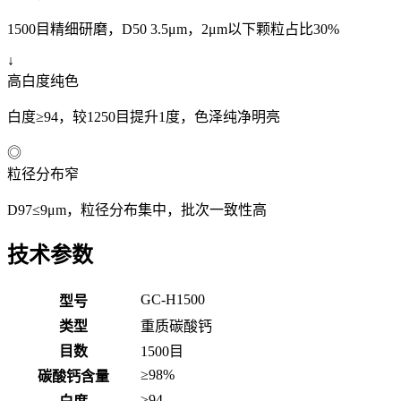
1500目精细研磨，D50 3.5μm，2μm以下颗粒占比30%
↓
高白度纯色
白度≥94，较1250目提升1度，色泽纯净明亮
◎
粒径分布窄
D97≤9μm，粒径分布集中，批次一致性高
技术参数
GC-H1500
型号
类型
重质碳酸钙
目数
1500目
≥98%
碳酸钙含量
≥94