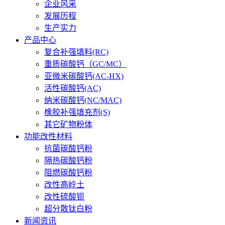
企业风采
发展历程
生产实力
产品中心
复合补强填料(RC)
重质碳酸钙（GC/MC）
亚微米碳酸钙(AC-HX)
活性碳酸钙(AC)
纳米碳酸钙(NC/MAC)
橡胶补强填充剂(S)
其它矿物粉体
功能改性材料
抗菌碳酸钙粉
隔热碳酸钙粉
阻燃碳酸钙粉
改性高岭土
改性硫酸钡
超分散钛白粉
新闻资讯