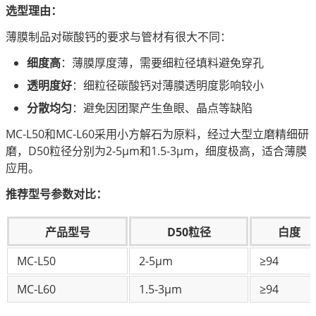
选型理由：
薄膜制品对碳酸钙的要求与管材有很大不同：
细度高
：薄膜厚度薄，需要细粒径填料避免穿孔
透明度好
：细粒径碳酸钙对薄膜透明度影响较小
分散均匀
：避免因团聚产生鱼眼、晶点等缺陷
MC-L50和MC-L60采用小方解石为原料，经过大型立磨精细研
磨，D50粒径分别为2-5μm和1.5-3μm，细度极高，适合薄膜
应用。
推荐型号参数对比：
产品型号
D50粒径
白度
MC-L50
2-5μm
≥94
MC-L60
1.5-3μm
≥94