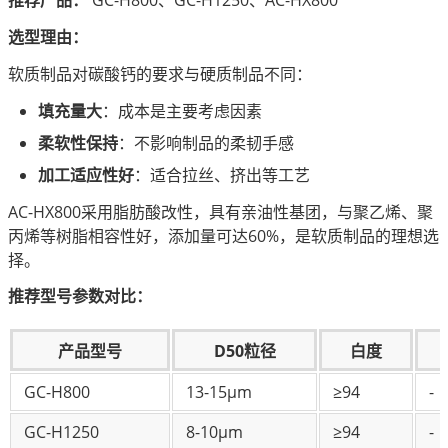
推荐产品：
 GC-H800、GC-H1250、AC-HX800
选型理由：
软质制品对碳酸钙的要求与硬质制品不同：
填充量大
：成本是主要考虑因素
柔软性保持
：不影响制品的柔韧手感
加工适应性好
：适合拉丝、挤出等工艺
AC-HX800采用脂肪酸改性，具有亲油性基团，与聚乙烯、聚
丙烯等树脂相容性好，添加量可达60%，是软质制品的理想选
择。
推荐型号参数对比：
产品型号
D50粒径
白度
GC-H800
13-15μm
≥94
-
GC-H1250
8-10μm
≥94
-