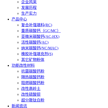
企业风采
发展历程
生产实力
产品中心
复合补强填料(RC)
重质碳酸钙（GC/MC）
亚微米碳酸钙(AC-HX)
活性碳酸钙(AC)
纳米碳酸钙(NC/MAC)
橡胶补强填充剂(S)
其它矿物粉体
功能改性材料
抗菌碳酸钙粉
隔热碳酸钙粉
阻燃碳酸钙粉
改性高岭土
改性硫酸钡
超分散钛白粉
新闻资讯