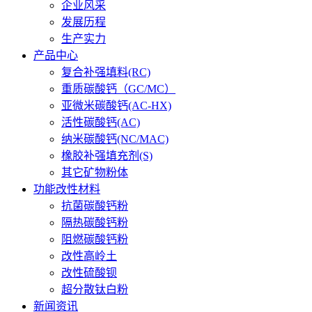
企业风采
发展历程
生产实力
产品中心
复合补强填料(RC)
重质碳酸钙（GC/MC）
亚微米碳酸钙(AC-HX)
活性碳酸钙(AC)
纳米碳酸钙(NC/MAC)
橡胶补强填充剂(S)
其它矿物粉体
功能改性材料
抗菌碳酸钙粉
隔热碳酸钙粉
阻燃碳酸钙粉
改性高岭土
改性硫酸钡
超分散钛白粉
新闻资讯