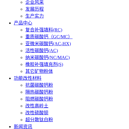
企业风采
发展历程
生产实力
产品中心
复合补强填料(RC)
重质碳酸钙（GC/MC）
亚微米碳酸钙(AC-HX)
活性碳酸钙(AC)
纳米碳酸钙(NC/MAC)
橡胶补强填充剂(S)
其它矿物粉体
功能改性材料
抗菌碳酸钙粉
隔热碳酸钙粉
阻燃碳酸钙粉
改性高岭土
改性硫酸钡
超分散钛白粉
新闻资讯