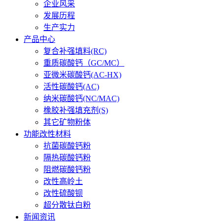
企业风采
发展历程
生产实力
产品中心
复合补强填料(RC)
重质碳酸钙（GC/MC）
亚微米碳酸钙(AC-HX)
活性碳酸钙(AC)
纳米碳酸钙(NC/MAC)
橡胶补强填充剂(S)
其它矿物粉体
功能改性材料
抗菌碳酸钙粉
隔热碳酸钙粉
阻燃碳酸钙粉
改性高岭土
改性硫酸钡
超分散钛白粉
新闻资讯