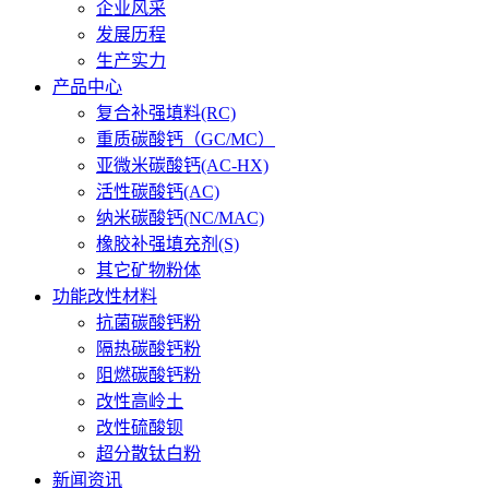
企业风采
发展历程
生产实力
产品中心
复合补强填料(RC)
重质碳酸钙（GC/MC）
亚微米碳酸钙(AC-HX)
活性碳酸钙(AC)
纳米碳酸钙(NC/MAC)
橡胶补强填充剂(S)
其它矿物粉体
功能改性材料
抗菌碳酸钙粉
隔热碳酸钙粉
阻燃碳酸钙粉
改性高岭土
改性硫酸钡
超分散钛白粉
新闻资讯