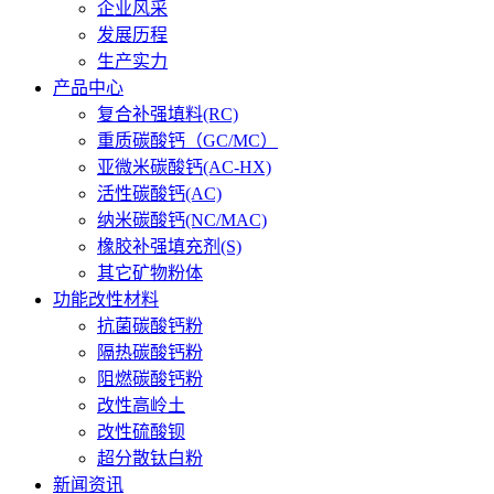
企业风采
发展历程
生产实力
产品中心
复合补强填料(RC)
重质碳酸钙（GC/MC）
亚微米碳酸钙(AC-HX)
活性碳酸钙(AC)
纳米碳酸钙(NC/MAC)
橡胶补强填充剂(S)
其它矿物粉体
功能改性材料
抗菌碳酸钙粉
隔热碳酸钙粉
阻燃碳酸钙粉
改性高岭土
改性硫酸钡
超分散钛白粉
新闻资讯