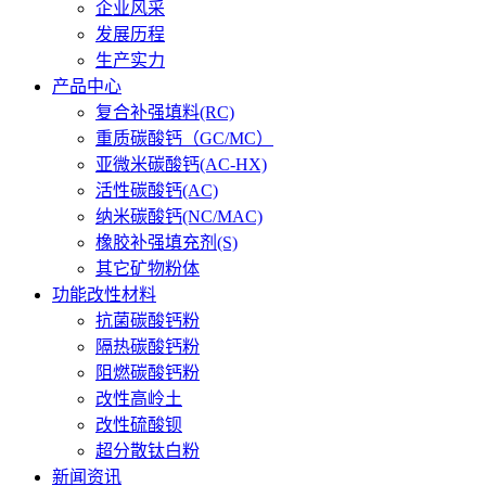
企业风采
发展历程
生产实力
产品中心
复合补强填料(RC)
重质碳酸钙（GC/MC）
亚微米碳酸钙(AC-HX)
活性碳酸钙(AC)
纳米碳酸钙(NC/MAC)
橡胶补强填充剂(S)
其它矿物粉体
功能改性材料
抗菌碳酸钙粉
隔热碳酸钙粉
阻燃碳酸钙粉
改性高岭土
改性硫酸钡
超分散钛白粉
新闻资讯