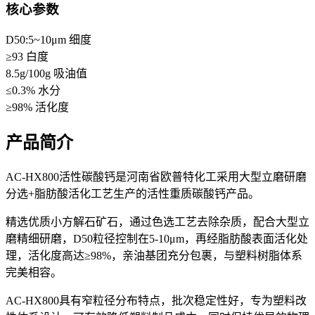
核心参数
D50:5~10μm
细度
≥93
白度
8.5g/100g
吸油值
≤0.3%
水分
≥98%
活化度
产品简介
AC-HX800活性碳酸钙是河南省欧普特化工采用大型立磨研磨
分选+脂肪酸活化工艺生产的活性重质碳酸钙产品。
精选优质小方解石矿石，通过色选工艺去除杂质，配合大型立
磨精细研磨，D50粒径控制在5-10μm，再经脂肪酸表面活化处
理，活化度高达≥98%，亲油基团充分包裹，与塑料树脂体系
完美相容。
AC-HX800具有窄粒径分布特点，批次稳定性好，专为塑料改