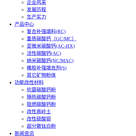
企业风采
发展历程
生产实力
产品中心
复合补强填料(RC)
重质碳酸钙（GC/MC）
亚微米碳酸钙(AC-HX)
活性碳酸钙(AC)
纳米碳酸钙(NC/MAC)
橡胶补强填充剂(S)
其它矿物粉体
功能改性材料
抗菌碳酸钙粉
隔热碳酸钙粉
阻燃碳酸钙粉
改性高岭土
改性硫酸钡
超分散钛白粉
新闻资讯