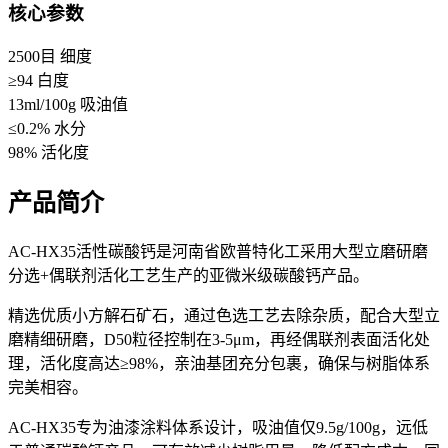
核心参数
2500目
细度
≥94
白度
13ml/100g
吸油值
≤0.2%
水分
98%
活化度
产品简介
AC-HX35活性碳酸钙是河南省欧普特化工采用大型立磨研磨
分选+偶联剂活化工艺生产的亚微米级碳酸钙产品。
精选优质小方解石矿石，通过色选工艺去除杂质，配合大型立
磨精细研磨，D50粒径控制在3-5μm，再经偶联剂表面活化处
理，活化度高达≥98%，亲油基团充分包裹，确保与树脂体系
完美相容。
AC-HX35专为油漆涂料体系设计，吸油值仅9.5g/100g，远低