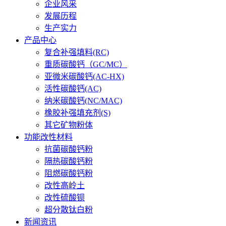
企业风采
发展历程
生产实力
产品中心
复合补强填料(RC)
重质碳酸钙（GC/MC）
亚微米碳酸钙(AC-HX)
活性碳酸钙(AC)
纳米碳酸钙(NC/MAC)
橡胶补强填充剂(S)
其它矿物粉体
功能改性材料
抗菌碳酸钙粉
隔热碳酸钙粉
阻燃碳酸钙粉
改性高岭土
改性硫酸钡
超分散钛白粉
新闻资讯