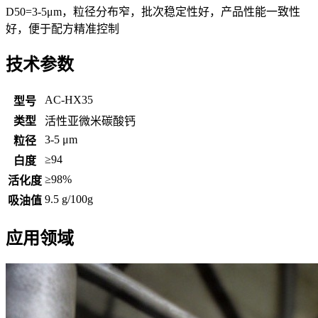
D50=3-5μm，粒径分布窄，批次稳定性好，产品性能一致性
好，便于配方精准控制
技术参数
AC-HX35
型号
类型
活性亚微米碳酸钙
3-5 μm
粒径
≥94
白度
≥98%
活化度
9.5 g/100g
吸油值
应用领域