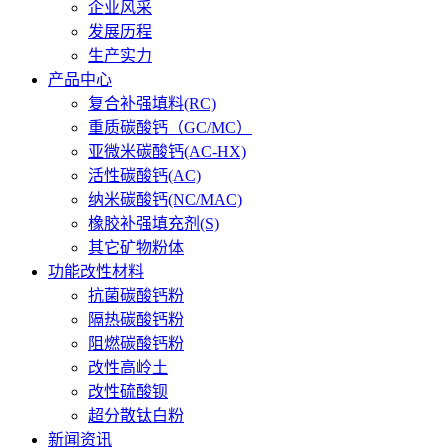
企业风采
发展历程
生产实力
产品中心
复合补强填料(RC)
重质碳酸钙（GC/MC）
亚微米碳酸钙(AC-HX)
活性碳酸钙(AC)
纳米碳酸钙(NC/MAC)
橡胶补强填充剂(S)
其它矿物粉体
功能改性材料
抗菌碳酸钙粉
隔热碳酸钙粉
阻燃碳酸钙粉
改性高岭土
改性硫酸钡
超分散钛白粉
新闻资讯