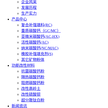
企业风采
发展历程
生产实力
产品中心
复合补强填料(RC)
重质碳酸钙（GC/MC）
亚微米碳酸钙(AC-HX)
活性碳酸钙(AC)
纳米碳酸钙(NC/MAC)
橡胶补强填充剂(S)
其它矿物粉体
功能改性材料
抗菌碳酸钙粉
隔热碳酸钙粉
阻燃碳酸钙粉
改性高岭土
改性硫酸钡
超分散钛白粉
新闻资讯