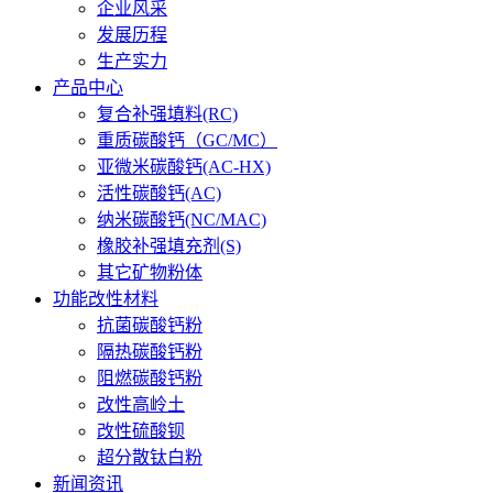
企业风采
发展历程
生产实力
产品中心
复合补强填料(RC)
重质碳酸钙（GC/MC）
亚微米碳酸钙(AC-HX)
活性碳酸钙(AC)
纳米碳酸钙(NC/MAC)
橡胶补强填充剂(S)
其它矿物粉体
功能改性材料
抗菌碳酸钙粉
隔热碳酸钙粉
阻燃碳酸钙粉
改性高岭土
改性硫酸钡
超分散钛白粉
新闻资讯