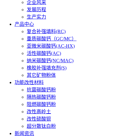
企业风采
发展历程
生产实力
产品中心
复合补强填料(RC)
重质碳酸钙（GC/MC）
亚微米碳酸钙(AC-HX)
活性碳酸钙(AC)
纳米碳酸钙(NC/MAC)
橡胶补强填充剂(S)
其它矿物粉体
功能改性材料
抗菌碳酸钙粉
隔热碳酸钙粉
阻燃碳酸钙粉
改性高岭土
改性硫酸钡
超分散钛白粉
新闻资讯