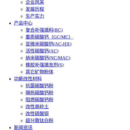
企业风采
发展历程
生产实力
产品中心
复合补强填料(RC)
重质碳酸钙（GC/MC）
亚微米碳酸钙(AC-HX)
活性碳酸钙(AC)
纳米碳酸钙(NC/MAC)
橡胶补强填充剂(S)
其它矿物粉体
功能改性材料
抗菌碳酸钙粉
隔热碳酸钙粉
阻燃碳酸钙粉
改性高岭土
改性硫酸钡
超分散钛白粉
新闻资讯